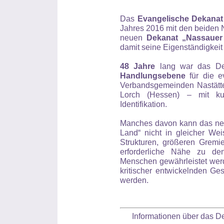
Das
Evangelische Dekanat
Jahres 2016 mit den beiden
neuen
Dekanat „Nassauer
damit seine Eigenständigkeit 
48 Jahre
lang war das De
Hand­lungs­ebene
für die ev
Ver­bands­ge­mein­den Nastätt
Lorch (Hessen) – mit kurz
Identifikation.
Manches davon kann das neu
Land“ nicht in gleicher Wei
Struk­tu­ren, größeren Grem
erforderliche Nähe zu d
Menschen gewährleistet wer­d
kritischer entwickelnden Ge­
werden.
Informationen über das D